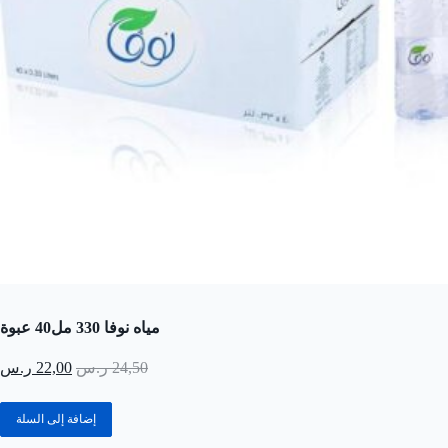
مياه نوفا 330 مل40 عبوة
24,50
ر.س
22,00
ر.س
إضافة إلى السلة